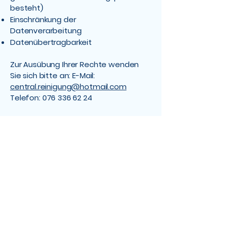
besteht)
Einschränkung der
Datenverarbeitung
Datenübertragbarkeit
Zur Ausübung Ihrer Rechte wenden
Sie sich bitte an: E-Mail:
central.reinigung@hotmail.com
Telefon:
076 336 62 24
Datensicherheit
Wir treffen geeignete technische und
organisatorische Massnahmen, um
Ihre Daten vor unbefugtem Zugriff,
Verlust oder Missbrauch zu schützen.
Die Übertragung von Daten auf
unserer Website erfolgt verschlüsselt
via SSL/TLS.